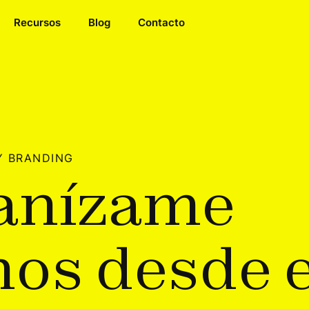
Recursos
Blog
Contacto
Y BRANDING
a
n
í
z
a
m
e
m
o
s
d
e
s
d
e