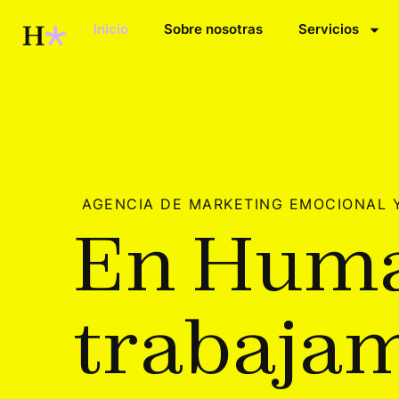
Inicio
Sobre nosotras
Servicios
AGENCIA DE MARKETING EMOCIONAL 
E
n
H
u
m
t
r
a
b
a
j
a