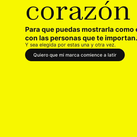
c
o
r
a
z
ó
n
Para que puedas mostrarla como e
con las personas que te importa
Y sea elegida por estas una y otra vez.
Quiero que mi marca comience a latir