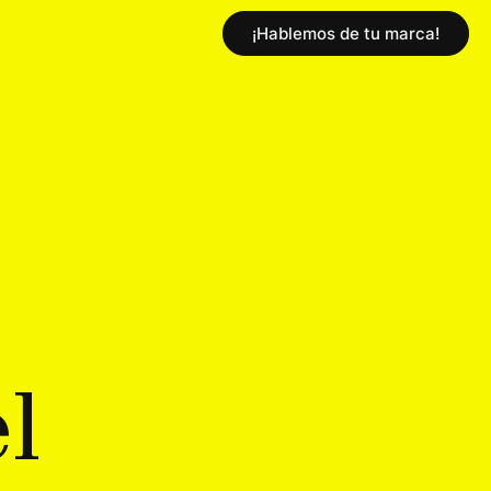
¡Hablemos de tu marca!
e
l