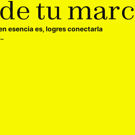
d
e
t
u
m
a
r
c
n esencia es, logres conectarla
n…