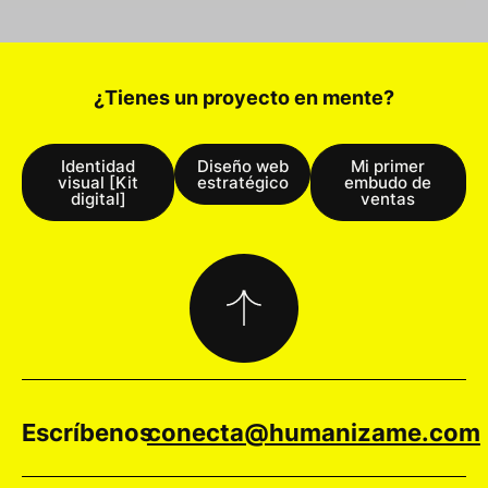
¿Tienes un proyecto en mente?
Identidad
Diseño web
Mi primer
visual [Kit
estratégico
embudo de
digital]
ventas
Escríbenos
conecta@humanizame.com