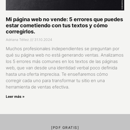
Mi página web no vende: 5 errores que puedes
estar cometiendo con tus textos y cómo
corregirlos.
Adriana Téllez
31.10.2024
Muchos profesionales independientes se preguntan por
qué su página web no está generando ventas. Analizamos
los 5 errores más comunes en los textos de las páginas
web, que van desde una identidad verbal poco definida
hasta una oferta imprecisa. Te enseñaremos cómo
corregir cada uno para transformar tu sitio en una
herramienta de ventas efectiva.
Leer más »
[PDF GRATIS]