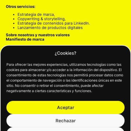
Otros servicios:
Estrategia de marca
,
Copywriting & storytelling
,
Estrategia de contenidos para LinkedIn
.
Lanzamiento de productos digitales
Sobre nosotras y nuestros valores
Manifiesto de marca
Estrategia de marca
-> Para que te amen
¿Cookies?
Identidad visual
-> Para que te reconozcan
Diseño web personalizado y optimizado
-> Para que te
encuentren
Para ofrecer las mejores experiencias, utilizamos tecnologías como las
Copywriting y storytelling
-> Para conectar y persuadir
cookies para almacenar y/o acceder a la información del dispositivo. El
Embudos de venta
-> Para que te compren
consentimiento de estas tecnologías nos permitirá procesar datos como
Estrategia para RRSS
-> Para guiar y crear comunidad
el comportamiento de navegación o las identificaciones únicas en este
sitio. No consentir o retirar el consentimiento, puede afectar
Formulario de contacto
negativamente a ciertas características y funciones.
Aceptar
Rechazar