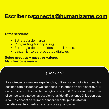
Escríbenos
conecta@humanizame.com
Otros servicios:
Estrategia de marca
,
Copywriting & storytelling
,
Estrategia de contenidos para LinkedIn
.
Lanzamiento de productos digitales
Sobre nosotras y nuestros valores
Manifiesto de marca
Estrategia de marca
-> Para que te amen
¿Cookies?
Identidad visual
-> Para que te reconozcan
Diseño web personalizado y optimizado
-> Para que te
encuentren
Para ofrecer las mejores experiencias, utilizamos tecnologías como las
Copywriting y storytelling
-> Para conectar y persuadir
cookies para almacenar y/o acceder a la información del dispositivo. El
Embudos de venta
-> Para que te compren
consentimiento de estas tecnologías nos permitirá procesar datos como
Estrategia para RRSS
-> Para guiar y crear comunidad
el comportamiento de navegación o las identificaciones únicas en este
sitio. No consentir o retirar el consentimiento, puede afectar
Formulario de contacto
negativamente a ciertas características y funciones.