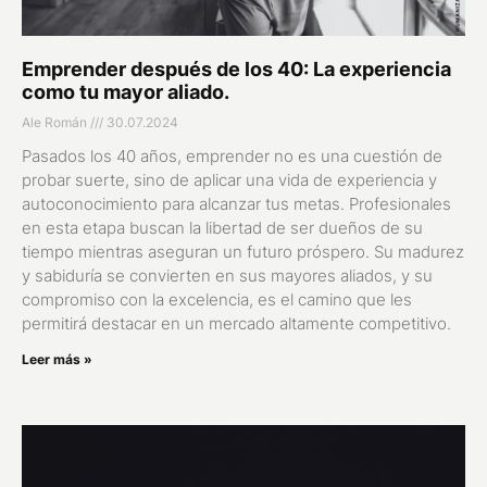
Emprender después de los 40: La experiencia
como tu mayor aliado.
Ale Román
30.07.2024
Pasados los 40 años, emprender no es una cuestión de
probar suerte, sino de aplicar una vida de experiencia y
autoconocimiento para alcanzar tus metas. Profesionales
en esta etapa buscan la libertad de ser dueños de su
tiempo mientras aseguran un futuro próspero. Su madurez
y sabiduría se convierten en sus mayores aliados, y su
compromiso con la excelencia, es el camino que les
permitirá destacar en un mercado altamente competitivo.
Leer más »