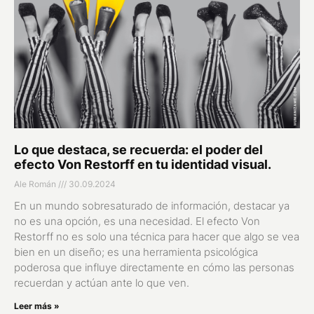
Lo que destaca, se recuerda: el poder del
efecto Von Restorff en tu identidad visual.
Ale Román
30.09.2024
En un mundo sobresaturado de información, destacar ya
no es una opción, es una necesidad. El efecto Von
Restorff no es solo una técnica para hacer que algo se vea
bien en un diseño; es una herramienta psicológica
poderosa que influye directamente en cómo las personas
recuerdan y actúan ante lo que ven.
Leer más »