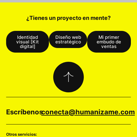
¿Tienes un proyecto en mente?
Identidad
Diseño web
Mi primer
visual [Kit
estratégico
embudo de
digital]
ventas
Escríbenos
conecta@humanizame.com
Otros servicios: