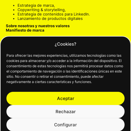
Estrategia de marca
,
Copywriting & storytelling
,
Estrategia de contenidos para LinkedIn
.
Lanzamiento de productos digitales
Sobre nosotras y nuestros valores
Manifiesto de marca
Estrategia de marca
-> Para que te amen
¿Cookies?
Identidad visual
-> Para que te reconozcan
Diseño web personalizado y optimizado
-> Para que te
encuentren
Para ofrecer las mejores experiencias, utilizamos tecnologías como las
Copywriting y storytelling
-> Para conectar y persuadir
cookies para almacenar y/o acceder a la información del dispositivo. El
Embudos de venta
-> Para que te compren
consentimiento de estas tecnologías nos permitirá procesar datos como
Estrategia para RRSS
-> Para guiar y crear comunidad
el comportamiento de navegación o las identificaciones únicas en este
sitio. No consentir o retirar el consentimiento, puede afectar
Formulario de contacto
negativamente a ciertas características y funciones.
Aceptar
Rechazar
Configurar
© Humanízame, Agencia Creativa.
POLÍTICA DE PRIVACIDAD
|