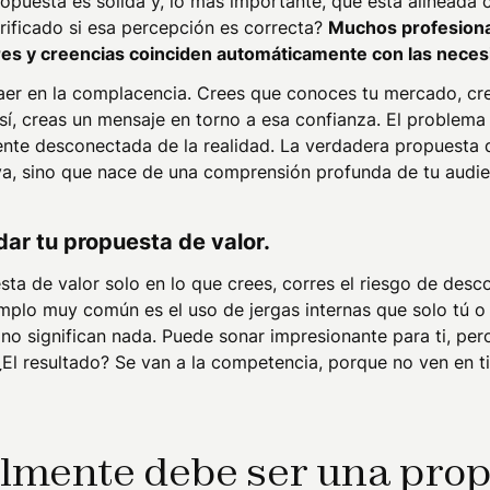
opuesta es sólida y, lo más importante, que está alineada 
erificado si esa percepción es correcta?
Muchos profesiona
res y creencias coinciden automáticamente con las neces
 caer en la complacencia. Crees que conoces tu mercado, cr
Así, creas un mensaje en torno a esa confianza. El problem
te desconectada de la realidad. La verdadera propuesta d
va, sino que nace de una comprensión profunda de tu audie
idar tu propuesta de valor.
ta de valor solo en lo que crees, corres el riesgo de des
mplo muy común es el uso de jergas internas que solo tú o
 no significan nada. Puede sonar impresionante para ti, per
¿El resultado? Se van a la competencia, porque no ven en ti
almente debe ser una pro