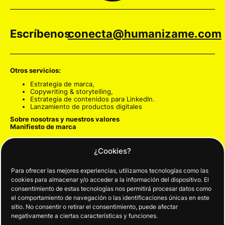
Escríbenos
conecta@humanizame.com
Otros servicios:
Estrategia de marca
,
Copywriting & storytelling
,
Estrategia de contenidos para LinkedIn
.
Lanzamiento de productos digitales
Sobre nosotras y nuestros valores
Manifiesto de marca
Estrategia de marca
-> Para que te amen
¿Cookies?
Identidad visual
-> Para que te reconozcan
Diseño web personalizado y optimizado
-> Para que te
encuentren
Para ofrecer las mejores experiencias, utilizamos tecnologías como las
Copywriting y storytelling
-> Para conectar y persuadir
cookies para almacenar y/o acceder a la información del dispositivo. El
Embudos de venta
-> Para que te compren
consentimiento de estas tecnologías nos permitirá procesar datos como
Estrategia para RRSS
-> Para guiar y crear comunidad
el comportamiento de navegación o las identificaciones únicas en este
sitio. No consentir o retirar el consentimiento, puede afectar
Formulario de contacto
negativamente a ciertas características y funciones.